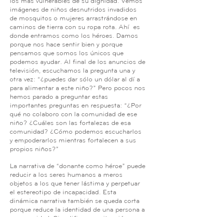
los más vulnerables de su dignidad. Vemos
imágenes de niños desnutridos invadidos
de mosquitos o mujeres arrastrándose en
caminos de tierra con su ropa rota. Ahí es
donde entramos como los héroes. Damos
porque nos hace sentir bien y porque
pensamos que somos los únicos que
podemos ayudar. Al final de los anuncios de
televisión, escuchamos la pregunta una y
otra vez: “¿puedes dar sólo un dólar al día
para alimentar a este niño?” Pero pocos nos
hemos parado a preguntar estas
importantes preguntas en respuesta: “¿Por
qué no colaboro con la comunidad de ese
niño? ¿Cuáles son las fortalezas de esa
comunidad? ¿Cómo podemos escucharlos
y empoderarlos mientras fortalecen a sus
propios niños?”
La narrativa de “donante como héroe” puede
reducir a los seres humanos a meros
objetos a los que tener lástima y perpetuar
el estereotipo de incapacidad. Esta
dinámica narrativa también se queda corta
porque reduce la identidad de una persona a