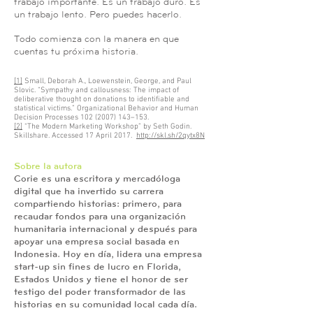
trabajo importante. Es un trabajo duro. Es
un trabajo lento. Pero puedes hacerlo.
Todo comienza con la manera en que
cuentas tu próxima historia.
[1]
Small, Deborah A., Loewenstein, George, and Paul
Slovic. “Sympathy and callousness: The impact of
deliberative thought on donations to identifiable and
statistical victims.” Organizational Behavior and Human
Decision Processes
102 (2007) 143
–153.
[2]
“The Modern Marketing Workshop” by Seth Godin.
Skillshare. Accessed 17 April 2017.
http://skl.sh/2qytx8N
Sobre la autora
Corie es una escritora y mercadóloga
digital que ha invertido su carrera
compartiendo historias: primero, para
recaudar fondos para una organización
humanitaria internacional y después para
apoyar una empresa social basada en
Indonesia. Hoy en día, lidera una empresa
start-up sin fines de lucro en Florida,
Estados Unidos y tiene el honor de ser
testigo del poder transformador de las
historias en su comunidad local cada día.