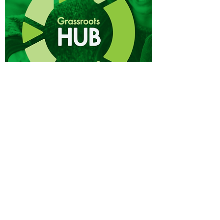
Un lugar donde aprender
sobre desarrollo
comunitario en acción.
Este artículo es uno de los
cientos de recursos gratuitos
creados para apoyar a las
personas interesadas en el
desarrollo comunitario
sostenible