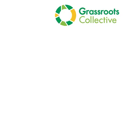
Herramie
planifica
proyectos
desarroll
Curso en líne
Módulo 4 de