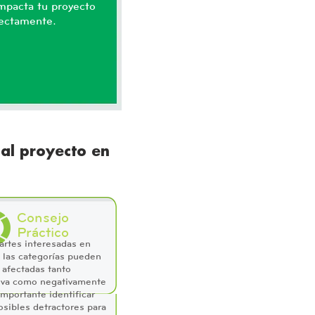
impacta tu proyecto
rectamente.
 al proyecto en
Consejo
Práctico
artes interesadas en
 las categorías pueden
 afectadas tanto
iva como negativamente
importante identificar
osibles detractores para