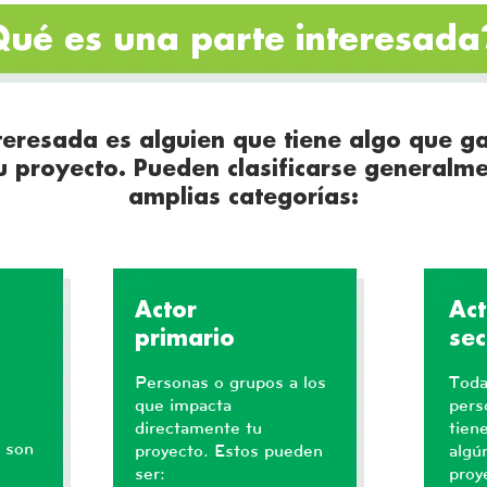
ué es una parte interesad
teresada es alguien que tiene algo que g
u proyecto. Pueden clasificarse generalme
amplias categorías:
Actor
Act
primario
sec
Personas o grupos a los
Toda
que impacta
pers
directamente tu
tien
o son
proyecto. Estos pueden
algú
ser:
proy