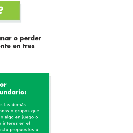
a?
anar o perder
nte en tres
or
undario:
s las demás
onas o grupos que
en algo en juego o
n interés en el
ecto propuestos o