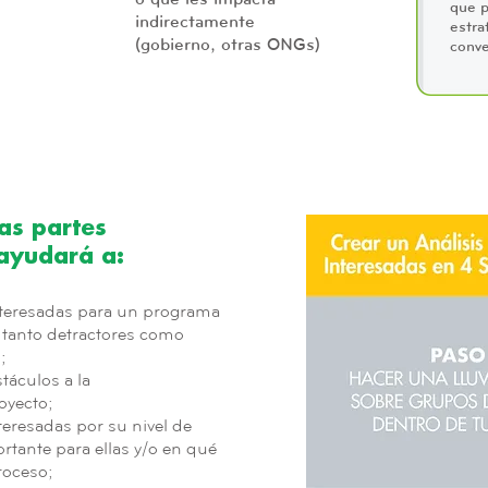
que p
indirectamente
estra
(gobierno, otras ONGs)
conve
las partes
 ayudará a:
interesadas para un programa
 tanto detractores como
;
táculos a la
oyecto;
teresadas por su nivel de
rtante para ellas y/o en qué
roceso;