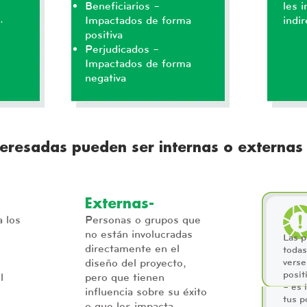
Beneficiarios –
les 
o.
Impactados de forma
indi
positiva
Perjudicados –
Impactados de forma
negativa
teresadas pueden ser internas o externas
Externas-
 los
Personas o grupos que
no están involucradas
Las p
directamente en el
todas
diseño del proyecto,
verse
posit
l
pero que tienen
– es 
influencia sobre su éxito
tus p
o que les impacta