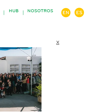
S
HUB
NOSOTROS
|
|
X