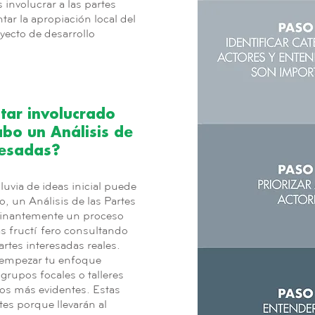
nvolucrar a las partes
ar la apropiación local del
yecto de desarrollo
tar involucrado
abo un Análisis de
resadas?
uvia de ideas inicial puede
o, un Análisis de las Partes
minantemente un proceso
ás fructífero consultando
rtes interesadas reales.
empezar tu enfoque
r grupos focales o talleres
ios más evidentes. Estas
es porque llevarán al