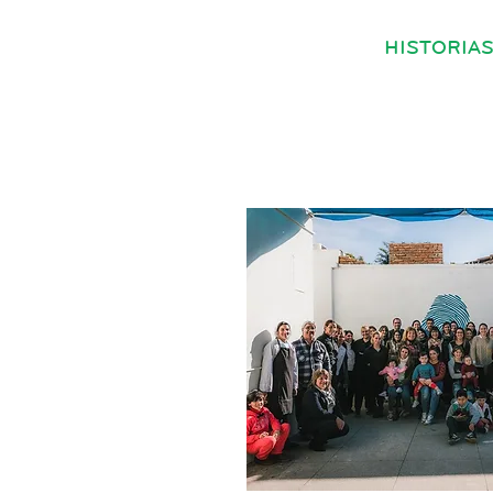
HISTORIA
nta para una
ción de
 efectiva en el
o comunitario
a
 9