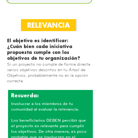
RELEVANCIA
El objetivo es identificar:
¿Cuán bien cada iniciativa
propuesta cumple con los
objetivos de tu organización?
Si un proyecto no cumple de forma directa
varios objetivos descritos en tu Árbol de
Objetivos, probablemente no es la opción
correcta.
Recuerda:
Involucrar a los miembros de tu
comunidad al evaluar la relevancia.
Los beneficiarios DEBEN percibir que
el proyecto es relevante para cumplir
los objetivos. De otra manera, es poco
probable que se involucren en el