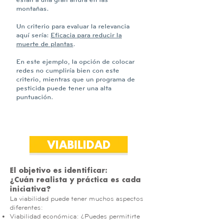
montañas.
Un criterio para evaluar la relevancia
aquí sería:
Eficacia para reducir la
muerte de plantas
.
En este ejemplo, la opción de colocar
redes no cumpliría bien con este
criterio, mientras que un programa de
pesticida puede tener una alta
puntuación.
VIABILIDAD
El objetivo es identificar:
¿Cuán realista y práctica es cada
iniciativa?
La viabilidad puede tener muchos aspectos
diferentes:
Viabilidad económica: ¿Puedes permitirte