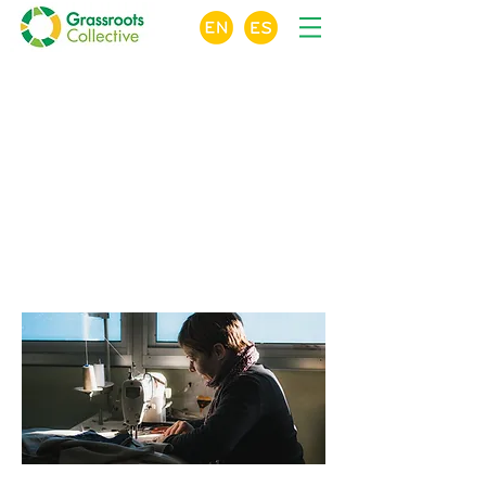
X
Herramienta para
una planificación de
proyectos efectiva
en el desarrollo
comunitario
Curso en línea Módulo 5 de 9