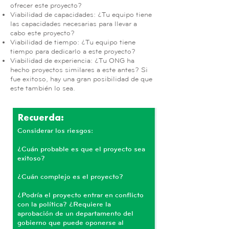
ofrecer este proyecto?
Viabilidad de capacidades: ¿Tu equipo tiene
las capacidades necesarias para llevar a
cabo este proyecto?
Viabilidad de tiempo: ¿Tu equipo tiene
tiempo para dedicarlo a este proyecto?
Viabilidad de experiencia: ¿Tu ONG ha
hecho proyectos similares a este antes? Si
fue exitoso, hay una gran posibilidad de que
este también lo sea.
Recuerda:
Considerar los riesgos:
¿Cuán probable es que el proyecto sea
exitoso?
¿Cuán complejo es el proyecto?
¿Podría el proyecto entrar en conflicto
con la política? ¿Requiere la
aprobación de un departamento del
gobierno que puede oponerse al