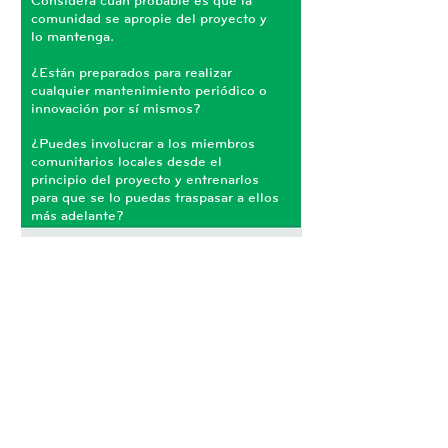
Considera cuán probable es que la
comunidad se apropie del proyecto y
lo mantenga.
¿Están preparados para realizar
cualquier mantenimiento periódico o
innovación por sí mismos?
¿Puedes involucrar a los miembros
comunitarios locales desde el
principio del proyecto y entrenarlos
para que se lo puedas traspasar a ellos
más adelante?
Recuerda que:
Aunque tu organización puede estar
basada dentro de la comunidad, tu
atención puede orientarse hacia otros
proyectos en el futuro.
Si fueras a retirar tus recursos o
personal del proyecto, ¿continuaría