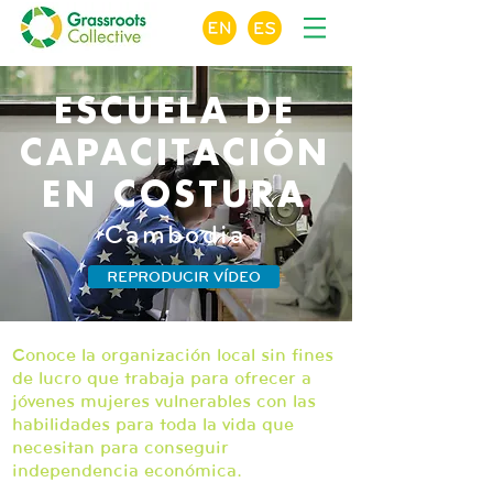
ESCUELA DE
CAPACITACIÓN
EN COSTURA
Cambodia
REPRODUCIR VÍDEO
Conoce la organización local sin fines
de lucro que trabaja para ofrecer a
jóvenes mujeres vulnerables con las
habilidades para toda la vida que
necesitan para conseguir
independencia económica.