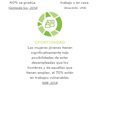
40% se gradúa.
trabajo y en casa.
(
Cambodia Gov, 2014
)
(Anecdotal, LHA)
OPORTUNIDAD
Las mujeres jóvenes tienen
significativamente más
posibilidades de estar
desempleadas que los
hombres y de aquellas que
tienen empleo, el 70% están
en trabajos vulnerables.
(
ADB, 2014
)
"We identify vulnerable girls from
rural regions and try to give them
new skills."
"When I first came to this school I
was so happy!"