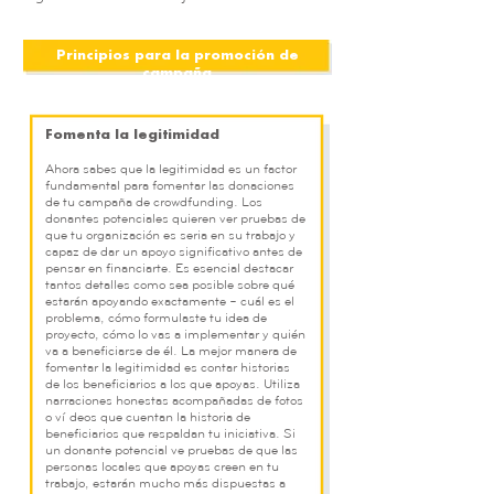
Principios para la promoción de
campaña
Fomenta la legitimidad
Ahora sabes que la legitimidad es un factor
fundamental para fomentar las donaciones
de tu campaña de crowdfunding. Los
donantes potenciales quieren ver pruebas de
que tu organización es seria en su trabajo y
capaz de dar un apoyo significativo antes de
pensar en financiarte. Es esencial destacar
tantos detalles como sea posible sobre qué
estarán apoyando exactamente – cuál es el
problema, cómo formulaste tu idea de
proyecto, cómo lo vas a implementar y quién
va a beneficiarse de él. La mejor manera de
fomentar la legitimidad es contar historias
de los beneficiarios a los que apoyas. Utiliza
narraciones honestas acompañadas de fotos
o vídeos que cuentan la historia de
beneficiarios que respaldan tu iniciativa. Si
un donante potencial ve pruebas de que las
personas locales que apoyas creen en tu
trabajo, estarán mucho más dispuestas a