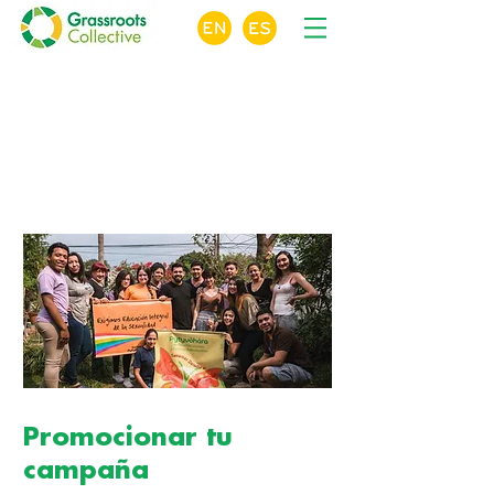
X
Crowdfunding
para ONGs
Curso en línea Módulo 7 de 10
Promocionar tu
campaña