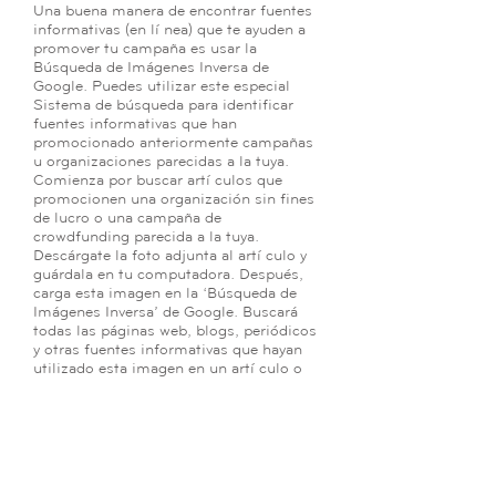
Una buena manera de encontrar fuentes
informativas (en línea) que te ayuden a
promover tu campaña es usar la
Búsqueda de Imágenes Inversa de
Google. Puedes utilizar este especial
Sistema de búsqueda para identificar
fuentes informativas que han
promocionado anteriormente campañas
u organizaciones parecidas a la tuya.
Comienza por buscar artículos que
promocionen una organización sin fines
de lucro o una campaña de
crowdfunding parecida a la tuya.
Descárgate la foto adjunta al artículo y
guárdala en tu computadora. Después,
carga esta imagen en la ‘Búsqueda de
Imágenes Inversa’ de Google. Buscará
todas las páginas web, blogs, periódicos
y otras fuentes informativas que hayan
utilizado esta imagen en un artículo o
blog. Después puedes dirigirte a estas
fuentes informativas al intentar
promocionar tu campaña. Debido a que
han promocionado campañas similares
anteriormente, hay una gran posibilidad
de que apoyen la tuya. Es una manera