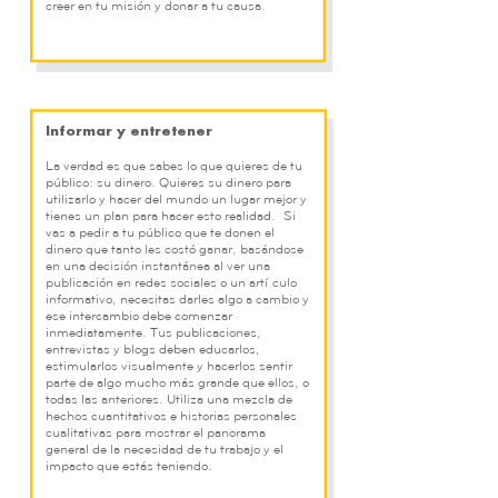
creer en tu misión y donar a tu causa.
Informar y entretener
La verdad es que sabes lo que quieres de tu
público: su dinero. Quieres su dinero para
utilizarlo y hacer del mundo un lugar mejor y
tienes un plan para hacer esto realidad. Si
vas a pedir a tu público que te donen el
dinero que tanto les costó ganar, basándose
en una decisión instantánea al ver una
publicación en redes sociales o un artículo
informativo, necesitas darles algo a cambio y
ese intercambio debe comenzar
inmediatamente. Tus publicaciones,
entrevistas y blogs deben educarlos,
estimularlos visualmente y hacerlos sentir
parte de algo mucho más grande que ellos, o
todas las anteriores. Utiliza una mezcla de
hechos cuantitativos e historias personales
cualitativas para mostrar el panorama
general de la necesidad de tu trabajo y el
impacto que estás teniendo.