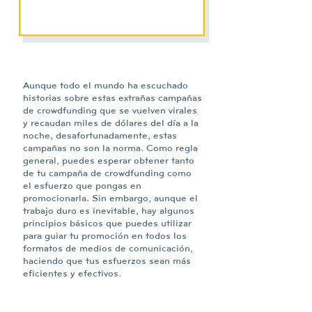
Aunque todo el mundo ha escuchado
historias sobre estas extrañas campañas
de crowdfunding que se vuelven virales
y recaudan miles de dólares del día a la
noche, desafortunadamente, estas
campañas no son la norma. Como regla
general, puedes esperar obtener tanto
de tu campaña de crowdfunding como
el esfuerzo que pongas en
promocionarla. Sin embargo, aunque el
trabajo duro es inevitable, hay algunos
principios básicos que puedes utilizar
para guiar tu promoción en todos los
formatos de medios de comunicación,
haciendo que tus esfuerzos sean más
eficientes y efectivos.