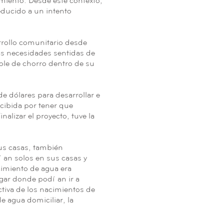
miento. Desde este contexto,
educido a un intento
rrollo comunitario desde
as necesidades sentidas de
ble de chorro dentro de su
 dólares para desarrollar e
cibida por tener que
alizar el proyecto, tuve la
us casas, también
tían solos en sus casas y
imiento de agua era
ugar donde podían ir a
tiva de los nacimientos de
e agua domiciliar, la