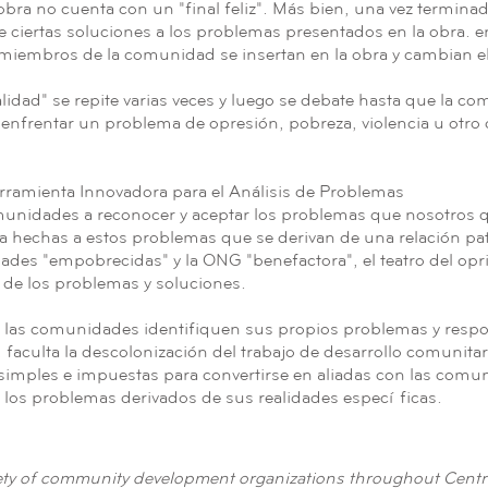
ra no cuenta con un "final feliz". Más bien, una vez terminada
 ciertas soluciones a los problemas presentados en la obra. 
s miembros de la comunidad se insertan en la obra y cambian el
lidad" se repite varias veces y luego se debate hasta que la c
 enfrentar un problema de opresión, pobreza, violencia u otro 
ramienta Innovadora para el Análisis de Problemas
munidades a reconocer y aceptar los problemas que nosotros
ya hechas a estos problemas que se derivan de una relación pate
dades "empobrecidas" y la ONG "benefactora", el teatro del op
 de los problemas y soluciones.
 las comunidades identifiquen sus propios problemas y respon
faculta la descolonización del trabajo de desarrollo comunit
s simples e impuestas para convertirse en aliadas con las co
los problemas derivados de sus realidades específicas. ​
iety of community development organizations throughout Centr