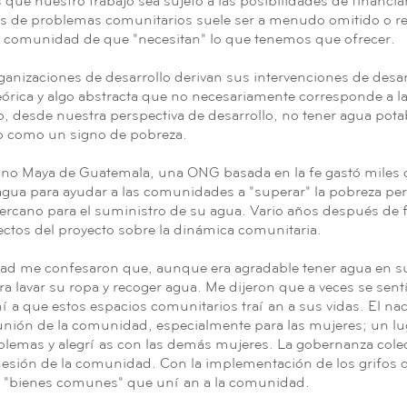
ue nuestro trabajo sea sujeto a las posibilidades de financia
isis de problemas comunitarios suele ser a menudo omitido o r
la comunidad de que "necesitan" lo que tenemos que ofrecer.
nizaciones de desarrollo derivan sus intervenciones de desa
eórica y algo abstracta que no necesariamente corresponde a l
 desde nuestra perspectiva de desarrollo, no tener agua pota
o como un signo de pobreza.
no Maya de Guatemala, una ONG basada en la fe gastó miles de
gua para ayudar a las comunidades a "superar" la pobreza per
rcano para el suministro de su agua. Vario años después de fin
ectos del proyecto sobre la dinámica comunitaria.
ad me confesaron que, aunque era agradable tener agua en s
ra lavar su ropa y recoger agua. Me dijeron que a veces se sen
 que estos espacios comunitarios traían a sus vidas. El nac
unión de la comunidad, especialmente para las mujeres; un l
oblemas y alegrías con las demás mujeres. La gobernanza colec
hesión de la comunidad. Con la implementación de los grifos d
 "bienes comunes" que unían a la comunidad.