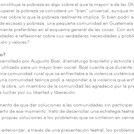
e constituye la pobreza es algo sobre el que la mayoría de las 
uperar la pobreza se considera un "bien" universal, aunque 
onar sobre lo que la pobreza realmente implica. Si bien podrí
 de escasez y pobreza, una pequeña comunidad en Guatemala 
mente preferibles en el esquema general de las cosas. Con es
ades a reflexionar sobre sus verdaderas necesidades y proble
ión y valores?
do?
sarrollado por Augusto Boal, dramaturgo brasileño y activista
a utilizado para un mayor bien social. Boal cuenta que durante
 una comunidad rural que se enfrentaba a la violencia sistémic
na comunidad teórica podía responder a la violencia que enfr
e la obra, un miembro de la comunidad les agradeció por la pre
 luchar por su libertad y liberación.
mento de que dar soluciones a las comunidades sin participa
rtir de ese momento, trató de desarrollar una estrategia teatra
propias soluciones a los problemas que se sintieron en carne
 exteriorizar, a través de una presentación teatral, los problem