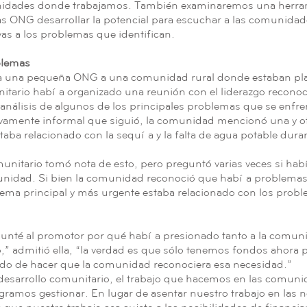
munidades donde trabajamos. También examinaremos una herra
as ONG desarrollar la potencial para escuchar a las comunidad
vas a los problemas que identifican.
blemas
a una pequeña ONG a una comunidad rural donde estaban plan
itario había organizado una reunión con el liderazgo recono
 análisis de algunos de los principales problemas que se enfr
ivamente informal que siguió, la comunidad mencionó una y otr
ba relacionado con la sequía y la falta de agua potable duran
unitario tomó nota de esto, pero preguntó varias veces si ha
nidad. Si bien la comunidad reconoció que había problemas 
ema principal y más urgente estaba relacionado con los probl
egunté al promotor por qué había presionado tanto a la comuni
” admitió ella, “la verdad es que sólo tenemos fondos ahora p
ndo de hacer que la comunidad reconociera esa necesidad.”
desarrollo comunitario, el trabajo que hacemos en las comu
gramos gestionar. En lugar de asentar nuestro trabajo en las