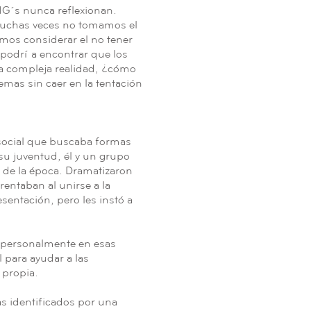
ONG´s nunca reflexionan.
muchas veces no tomamos el
amos considerar el no tener
podría encontrar que los
ta compleja realidad, ¿cómo
mas sin caer en la tentación
 social que buscaba formas
 su juventud, él y un grupo
a de la época. Dramatizaron
entaban al unirse a la
sentación, pero les instó a
r personalmente en esas
l para ayudar a las
 propia.
as identificados por una